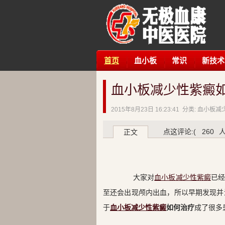
首页
血小板
常识
新技术
血小板减少性紫癜
2015年8月23日 16:23:41 分类: 血小板
点这评论:(
260
人
正文
大家对
血小板减少性紫癜
已
至还会出现颅内出血，所以早期发现并
于
血小板减少性紫癜
如何治疗
成了很多