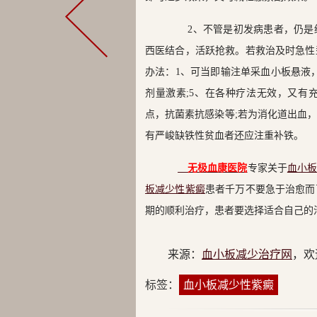
2、不管是初发病患者，仍是缓慢
西医结合，活跃抢救。若救治及时急性
办法：1、可当即输注单采血小板悬液，接
剂量激素;5、在各种疗法无效，又有
点，抗菌素抗感染等;若为消化道出血
有严峻缺铁性贫血者还应注重补铁。
无极血康医院
专家关于
血小
板减少性紫癜
患者千万不要急于治愈而
期的顺利治疗，患者要选择适合自己的
来源：
血小板减少治疗网
，欢
标签：
血小板减少性紫癜