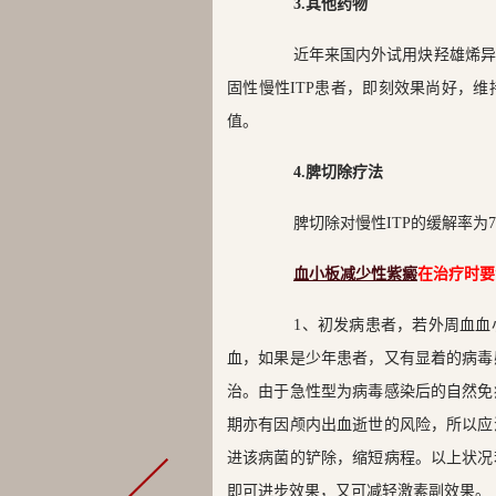
3.其他药物
近年来国内外试用炔羟雄烯异恶唑(
固性慢性ITP患者，即刻效果尚好，
值。
4.脾切除疗法
脾切除对慢性ITP的缓解率为7
血小板减少性紫癜
在治疗时要
1、初发病患者，若外周血血小板
血，如果是少年患者，又有显着的病毒
治。由于急性型为病毒感染后的自然免
期亦有因颅内出血逝世的风险，所以应
进该病菌的铲除，缩短病程。以上状况
即可进步效果，又可减轻激素副效果。