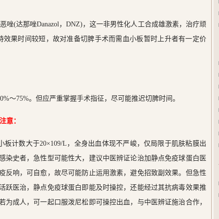
达那唑Danazol，DNZ)，这一非男性化人工合成雄激素，治疗顽
维持效果时间较短，故对准备切脾手术而需血小板暂时上升者有一定价
0%～75%。但应严重掌握手术指征，尽可能推迟切脾时间。
注意：
计数大于20×109/L，全身出血体现不严峻，仅局限于肌肤粘膜出
感染史者，急性型可能性大，建议中医辨证论治加静点免疫球蛋白医
疫反响，可自愈，故尽可能防止运用激素，避免招致副效果。但急性
活跃医治，静点免疫球蛋白即能及时操控，还能经过其抗病毒效果推
若为成人，可一起口服泼尼松即可操控出血，与中医辨证施治合作，