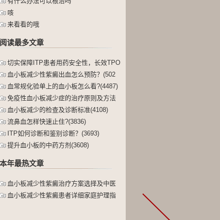
有什么办法可以根治吗
咳
来看看的哦
阅读最多文章
切实保障ITP患者用药安全性，长效TPO
(5927)
血小板减少性紫癜出血怎么预防？(502
3)
血常规化验单上的血小板怎么看?(4487)
免疫性血小板减少症的治疗原则及方法
(4144)
血小板减少的检查及诊断标准(4108)
流鼻血怎样快速止住?(3836)
ITP如何诊断和鉴别诊断？(3693)
提升血小板的中药方剂(3608)
本年最热文章
血小板减少性紫癜治疗方案选择及中医
药的独(0)
血小板减少性紫癜患者详细家庭护理指
南(0)