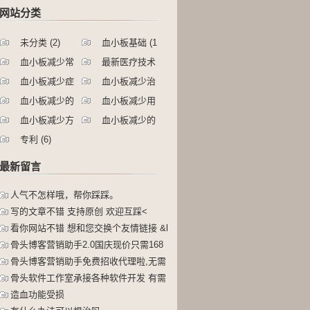
网站分类
未分类
(2)
血小板基础
(1
004)
血小板减少常
最新医疗技术
识
(1278)
(127)
血小板减少症
血小板减少治
状
(572)
疗
(618)
血小板减少的
血小板减少用
护理
(583)
药
(76)
血小板减少方
血小板减少的
剂
(42)
食疗
(211)
专利
(6)
最新留言
人气不怎样哦，帮你踩踩。
写的文章不错 支持原创 欢迎互踩<
看你网站不错 想和您交换个友情链接 &l
骨头博客营销助手2.0国庆现价只需168
骨头博客营销助手免费招收代理啦,无需
任何
骨头软件工作室承接各种软件开发 有需
要的
造血功能受损