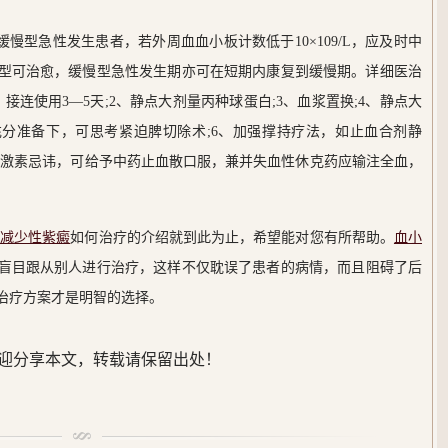
型急性发生患者，若外周血血小板计数低于10×109/L，应及时中
型可治愈，缓慢型急性发生期亦可在短期内康复到缓慢期。详细医治
连使用3—5天;2、静点大剂量丙种球蛋白;3、血浆置换;4、静点大
充分准备下，可思考紧迫脾切除术;6、加强撑持疗法，如止血合剂静
，激素忌讳，可给予中药止血散口服，兼并失血性休克药应输注全血，
板减少性紫癜
如何治疗的介绍就到此为止，希望能对您有所帮助。
血小
盲目跟从别人进行治疗，这样不仅耽误了患者的病情，而且阻碍了后
治疗方案才是明智的选择。
迎分享本文，转载请保留出处！